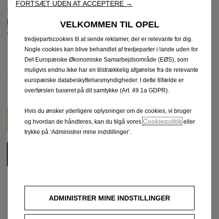
FORTSÆT UDEN AT ACCEPTERE →
brugervenligheden og præstationen via forskellige elementer
Ved at tilmelde dig denne pakke accepterer du vores
vilkårene og
som f.eks. sproggenkendelse og søgeresultater og forbedrer
betingelserne
. Find ud af, hvordan vi indsamler, bruger og deler dine
VELKOMMEN TIL OPEL
dermed vores tilbud til dig. Vores hjemmeside kan også benytte
data ved at læse vores
Privatlivpolitik
.
tredjepartscookies til at sende reklamer, der er relevante for dig.
Nogle cookies kan blive behandlet af tredjeparter i lande uden for
Det Europæiske Økonomiske Samarbejdsområde (EØS), som
Log venligst ind eller opret en konto for at tilmelde dig
denne service.
muligvis endnu ikke har en tilstrækkelig afgørelse fra de relevante
europæiske databeskyttelsesmyndigheder. I dette tilfælde er
Hvis du allerede bruger Opel apps (f.eks. MyOpel App),
kan du logge på med dit eksisterende login og password.
overførslen baseret på dit samtykke (Art. 49.1a GDPR).
Hvis du ønsker yderligere oplysninger om de cookies, vi bruger
LOG IND
Cookiepolitik
og hvordan de håndteres, kan du tilgå vores
eller
trykke på ‘Administrer mine indstillinger’.
OPRET EN KONTO
ADMINISTRER MINE INDSTILLINGER