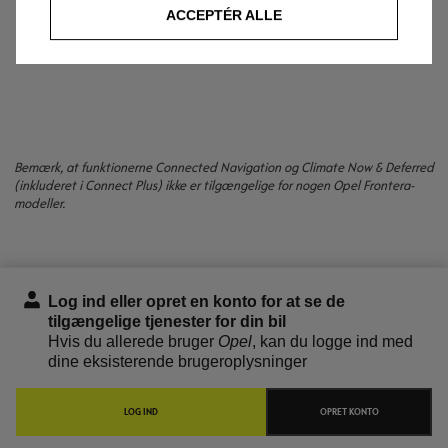
ACCEPTÉR ALLE
Se andre tilbud
Bemærk, at funktionerne Connected Navigation og Climate Now & Deferred
(inkluderet i Connect Plus) ikke er tilgængelige for nogen Opel Frontera-
modeller.
Log ind eller opret en konto for at se de
tilgængelige tjenester for din bil
Hvis du allerede bruger
Opel
, kan du logge ind med
dine eksisterende brugeroplysninger
LOG IND
OPRET KONTO